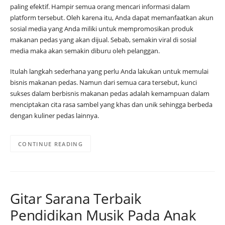
paling efektif. Hampir semua orang mencari informasi dalam
platform tersebut. Oleh karena itu, Anda dapat memanfaatkan akun
sosial media yang Anda miliki untuk mempromosikan produk
makanan pedas yang akan dijual. Sebab, semakin viral di sosial
media maka akan semakin diburu oleh pelanggan.
Itulah langkah sederhana yang perlu Anda lakukan untuk memulai
bisnis makanan pedas. Namun dari semua cara tersebut, kunci
sukses dalam berbisnis makanan pedas adalah kemampuan dalam
menciptakan cita rasa
sambel
yang khas dan unik sehingga berbeda
dengan kuliner pedas lainnya.
CONTINUE READING
Gitar Sarana Terbaik
Pendidikan Musik Pada Anak