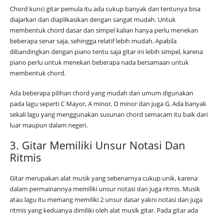
Chord kunci gitar pemula itu ada cukup banyak dan tentunya bisa
diajarkan dan diaplikasikan dengan sangat mudah. Untuk
membentuk chord dasar dan simpel kalian hanya perlu menekan
beberapa senar saja, sehingga relatif lebih mudah. Apabila
dibandingkan dengan piano tentu saja gitar ini lebih simpel, karena
piano perlu untuk menekan beberapa nada bersamaan untuk
membentuk chord.
Ada beberapa pilihan chord yang mudah dan umum digunakan
pada lagu seperti C Mayor, A minor, D minor dan juga G. Ada banyak
sekali lagu yang menggunakan susunan chord semacam itu baik dari
luar maupun dalam negeri.
3. Gitar Memiliki Unsur Notasi Dan
Ritmis
Gitar merupakan alat musik yang sebenarnya cukup unik, karena
dalam permainannya memiliki unsur notasi dan juga ritmis. Musik
atau lagu itu memang memiliki 2 unsur dasar yakni notasi dan juga
ritmis yang keduanya dimiliki oleh alat musik gitar. Pada gitar ada