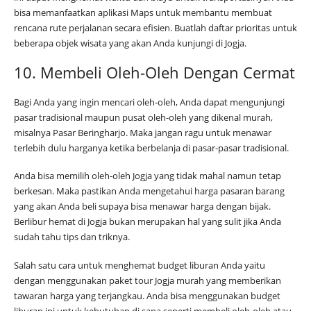
bisa memanfaatkan aplikasi Maps untuk membantu membuat
rencana rute perjalanan secara efisien. Buatlah daftar prioritas untuk
beberapa objek wisata yang akan Anda kunjungi di Jogja.
10. Membeli Oleh-Oleh Dengan Cermat
Bagi Anda yang ingin mencari oleh-oleh, Anda dapat mengunjungi
pasar tradisional maupun pusat oleh-oleh yang dikenal murah,
misalnya Pasar Beringharjo. Maka jangan ragu untuk menawar
terlebih dulu harganya ketika berbelanja di pasar-pasar tradisional.
Anda bisa memilih oleh-oleh Jogja yang tidak mahal namun tetap
berkesan. Maka pastikan Anda mengetahui harga pasaran barang
yang akan Anda beli supaya bisa menawar harga dengan bijak.
Berlibur hemat di Jogja bukan merupakan hal yang sulit jika Anda
sudah tahu tips dan triknya.
Salah satu cara untuk menghemat budget liburan Anda yaitu
dengan menggunakan paket tour Jogja murah yang memberikan
tawaran harga yang terjangkau. Anda bisa menggunakan budget