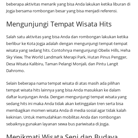
beberapa aktivitas menarik yang bisa Anda lakukan ketika liburan di
Jogja bersama rombongan besar yang bisa menjadi referensi.
Mengunjungi Tempat Wisata Hits
Salah satu aktivitas yang bisa Anda dan rombongan lakukan ketika
berlibur ke Kota Jogja adalah dengan mengunjungi tempat-tempat
wisata yang sedang hits. Contohnya mengunjungi Obelix Hills, Heha
Sky View, The World Landmark Merapi Park, Hutan Pinus Pengger,
Desa Wisata Kalibiru, Taman Pelangi Monjali, dan Pintu Langit
Dahromo.
Selain beberapa nama tempat wisata di atas masih ada pilihan
tempat wisata hits lainnya yang bisa Anda masukkan ke dalam
daftar kunjungan Anda. Dengan mengunjungi tempat wisata yang
sedang hits ini maka Anda tidak akan ketinggalan tren serta bisa
membagikan momen wisata Anda di media sosial agar tidak kalah
kekinian. Untuk memudahkan mobilitas Anda dan rombongan
sebaiknya gunakan layanan sewa bus pariwisata di Jogja.
Menikmati Wisata Seni dan Budaya