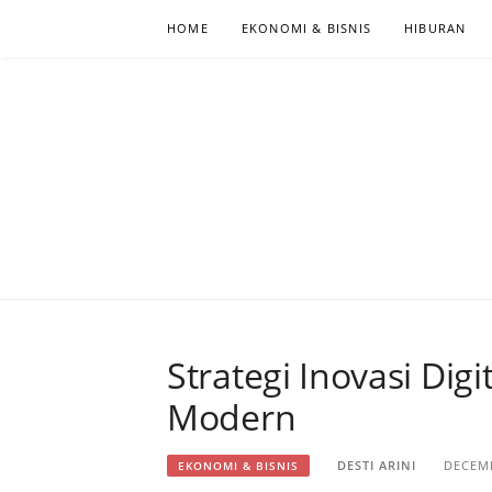
Skip
HOME
EKONOMI & BISNIS
HIBURAN
to
content
PORTAL BER
Strategi Inovasi Dig
Modern
DESTI ARINI
DECEMB
EKONOMI & BISNIS