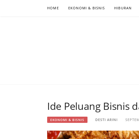
Skip
HOME
EKONOMI & BISNIS
HIBURAN
to
content
PORTAL BER
Ide Peluang Bisnis 
DESTI ARINI
SEPTEM
EKONOMI & BISNIS