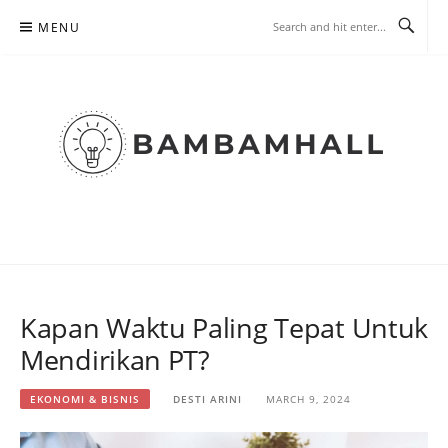
Skip
MENU
to
content
PORTAL BERITA INDONESIA |
BAMBAMHALL
Kapan Waktu Paling Tepat Untuk
Mendirikan PT?
EKONOMI & BISNIS
DESTI ARINI
MARCH 9, 2024