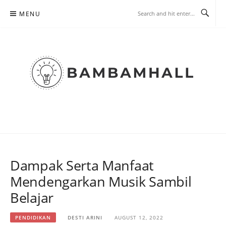
Skip
MENU
to
content
PORTAL BERITA INDONESIA |
BAMBAMHALL
Dampak Serta Manfaat
Mendengarkan Musik Sambil
Belajar
PENDIDIKAN
DESTI ARINI
AUGUST 12, 2022